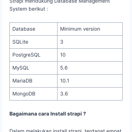
Strapi mendukung Database Management
System berikut :
Database
Minimum version
SQLite
3
PostgreSQL
10
MySQL
5.6
MariaDB
10.1
MongoDB
3.6
Bagaimana cara Install strapi ?
Dalam melakukan install strapi, terdapat empat